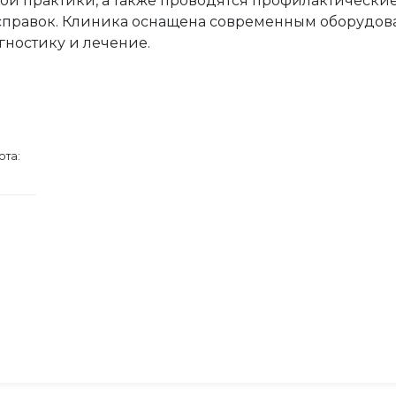
ой практики, а также проводятся профилактически
правок. Клиника оснащена современным оборудова
гностику и лечение.
ота: