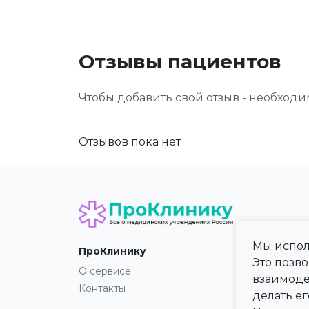
Отзывы пациентов
Чтобы добавить свой отзыв - необход
Отзывов пока нет
Мы испол
ПроКлинику
Карта
Это позв
О сервисе
Регио
взаимоде
Контакты
Город
делать ег