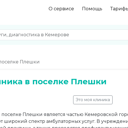
О сервисе
Помощь
Тариф
поселке Плешки
ника в поселке Плешки
Это моя клиника
 поселке Плешки является частью Кемеровской г
т широкий спектр амбулаторных услуг. В учрежден