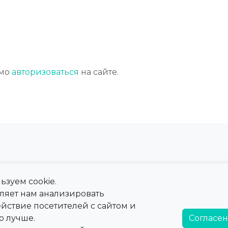
имо
авторизоваться
на сайте.
ьзуем cookie.
 сайта
Справка
оляет нам анализировать
ны
Тарифы
йствие посетителей с сайтом и
а
Справочная информация
о лучше.
Согласен