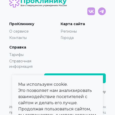
ПроКлинику
Карта сайта
О сервисе
Регионы
Контакты
Города
Справка
Тарифы
Справочная
информация
Главврачам и владельцам
Мы используем cookie.
Это позволяет нам анализировать
© 2021 — 2026,
ПроКлинику
взаимодействие посетителей с
сайтом и делать его лучше.
Информация,
Оферта для Юридических
Продолжая пользоваться сайтом,
представленная на сайте,
лиц