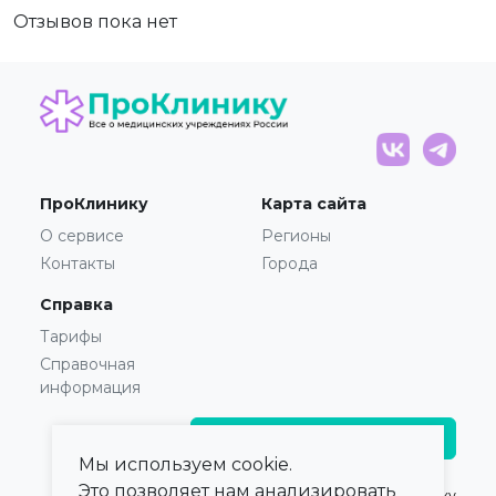
Отзывов пока нет
ПроКлинику
Карта сайта
О сервисе
Регионы
Контакты
Города
Справка
Тарифы
Справочная
информация
Главврачам и владельцам
Мы используем cookie.
Это позволяет нам анализировать
© 2021 — 2026,
ПроКлинику