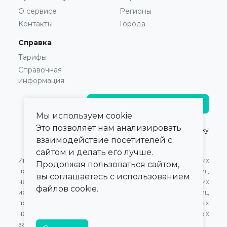
О сервисе
Регионы
Контакты
Города
Справка
Тарифы
Справочная
информация
Главврачам и владельцам
Мы используем cookie.
Это позволяет нам анализировать
© 2021 — 2026,
ПроКлинику
взаимодействие посетителей с
сайтом и делать его лучше.
Информация,
Оферта для Юридических
Продолжая пользоваться сайтом,
представленная на сайте,
лиц
вы соглашаетесь с использованием
не может быть
Оферта для Физических
файлов cookie.
использована для
лиц
постановки диагноза,
Обработка персональных
назначения лечения и не
данных
заменяет прием врача.