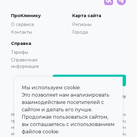
ПроКлинику
Карта сайта
О сервисе
Регионы
Контакты
Города
Справка
Тарифы
Справочная
информация
Главврачам и владельцам
Мы используем cookie.
Это позволяет нам анализировать
© 2021 — 2026,
ПроКлинику
взаимодействие посетителей с
сайтом и делать его лучше.
Информация,
Оферта для Юридических
Продолжая пользоваться сайтом,
представленная на сайте,
лиц
вы соглашаетесь с использованием
не может быть
Оферта для Физических
файлов cookie.
использована для
лиц