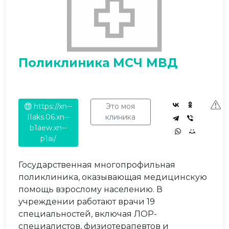
Поликлиника МСЧ МВД
https://xn--
Это моя
l1aks.06.xn--
клиника
b1aew.xn--
p1ai/
Государственная многопрофильная
поликлиника, оказывающая медицинскую
помощь взрослому населению. В
учреждении работают врачи 19
специальностей, включая ЛОР-
специалистов, физиотерапевтов и