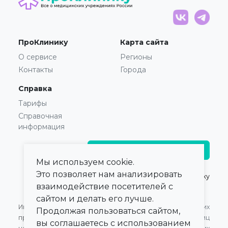
ПроКлинику
Карта сайта
О сервисе
Регионы
Контакты
Города
Справка
Тарифы
Справочная
информация
Главврачам и владельцам
Мы используем cookie.
Это позволяет нам анализировать
© 2021 — 2026,
ПроКлинику
взаимодействие посетителей с
сайтом и делать его лучше.
Информация,
Оферта для Юридических
Продолжая пользоваться сайтом,
представленная на сайте,
лиц
вы соглашаетесь с использованием