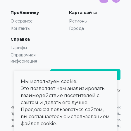
ПроКлинику
Карта сайта
О сервисе
Регионы
Контакты
Города
Справка
Тарифы
Справочная
информация
Главврачам и владельцам
Мы используем cookie.
Это позволяет нам анализировать
© 2021 — 2026,
ПроКлинику
взаимодействие посетителей с
сайтом и делать его лучше.
Информация,
Оферта для Юридических
Продолжая пользоваться сайтом,
представленная на сайте,
лиц
вы соглашаетесь с использованием
не может быть
Оферта для Физических
файлов cookie.
использована для
лиц