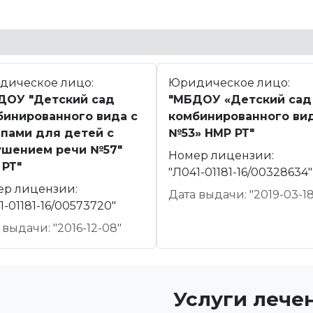
дическое лицо:
Юридическое лицо:
ДОУ "Детский сад
"МБДОУ «Детский сад
бинированного вида с
комбинированного ви
ппами для детей с
№53» НМР РТ"
ушением речи №57"
Номер лицензии:
 РТ"
"Л041-01181-16/00328634"
ер лицензии:
Дата выдачи: "2019-03-18
1-01181-16/00573720"
 выдачи: "2016-12-08"
Услуги лече