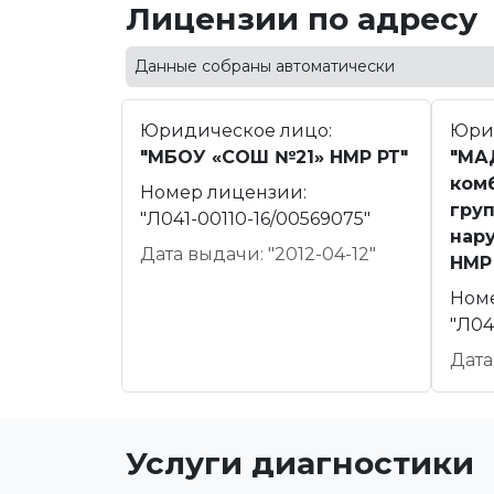
Лицензии по адресу
Данные собраны автоматически
Юридическое лицо:
Юри
"МБОУ «СОШ №21» НМР РТ"
"МА
ком
Номер лицензии:
гру
"Л041-00110-16/00569075"
нар
Дата выдачи: "2012-04-12"
НМР
Ном
"Л04
Дата
Услуги диагностики