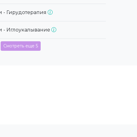
и - Гирудотерапия
и - Иглоукалывание
Смотреть еще 5