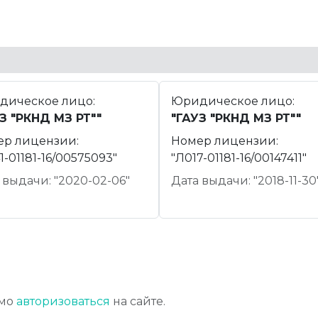
дическое лицо:
Юридическое лицо:
З "РКНД МЗ РТ""
"ГАУЗ "РКНД МЗ РТ""
ер лицензии:
Номер лицензии:
1-01181-16/00575093"
"Л017-01181-16/00147411"
 выдачи: "2020-02-06"
Дата выдачи: "2018-11-30
имо
авторизоваться
на сайте.