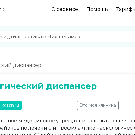
О сервисе
Помощь
Тариф
ск
ский диспансер
гический диспансер
-kazan.ru
Это моя клиника
анное медицинское учреждение, оказывающее по
айонов по лечению и профилактике наркологически