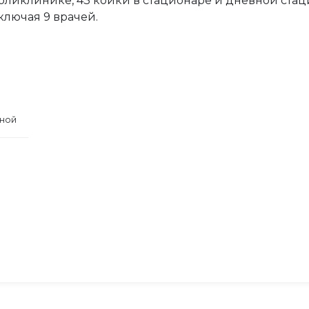
ликлинике, 43 койки в стационаре и дневной стацио
ключая 9 врачей.
дной