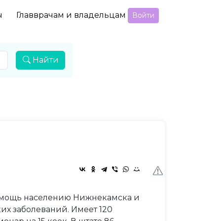
ы
Главврачам и владельцам
Войти
Найти
мощь населению Нижнекамска и
х заболеваний. Имеет 120