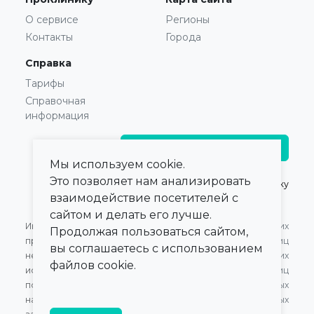
О сервисе
Регионы
Контакты
Города
Справка
Тарифы
Справочная
информация
Главврачам и владельцам
Мы используем cookie.
Это позволяет нам анализировать
© 2021 — 2026,
ПроКлинику
взаимодействие посетителей с
сайтом и делать его лучше.
Информация,
Оферта для Юридических
Продолжая пользоваться сайтом,
представленная на сайте,
лиц
вы соглашаетесь с использованием
не может быть
Оферта для Физических
файлов cookie.
использована для
лиц
постановки диагноза,
Обработка персональных
назначения лечения и не
данных