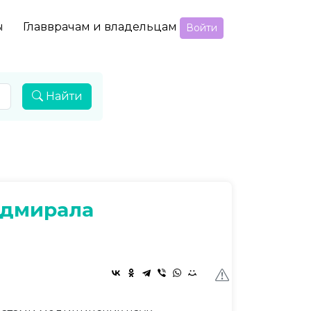
ы
Главврачам и владельцам
Войти
Найти
Адмирала