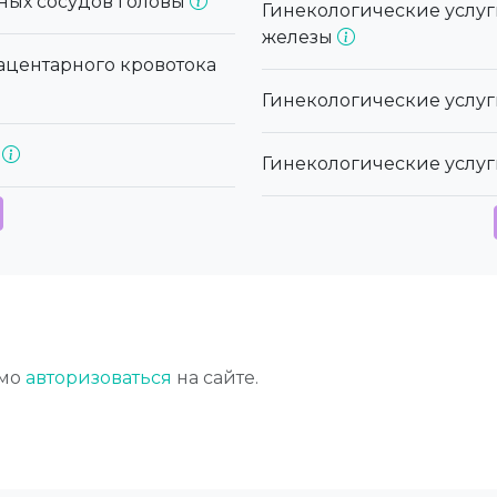
ных сосудов головы
Гинекологические услуг
железы
ацентарного кровотока
Гинекологические услуг
в
Гинекологические услуг
имо
авторизоваться
на сайте.