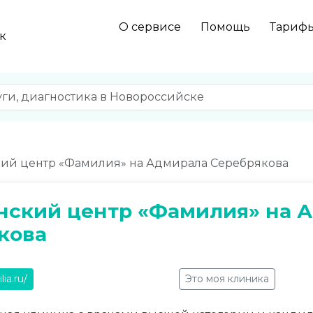
О сервисе
Помощь
Тариф
к
й центр «Фамилия» на Адмирала Серебрякова
ский центр «Фамилия» на 
кова
ia.ru/
Это моя клиника