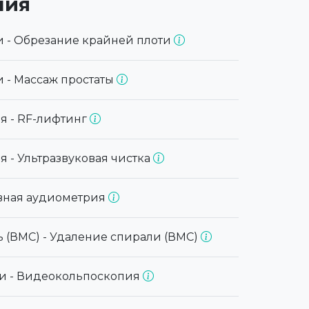
ния
и - Обрезание крайней плоти
 - Массаж простаты
я - RF-лифтинг
я - Ультразвуковая чистка
вная аудиометрия
 (ВМС) - Удаление спирали (ВМС)
ги - Видеокольпоскопия