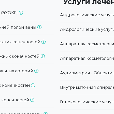
Услуги лече
 (ЭХОКГ)
Андрологические услуг
ижней полой вены
Андрологические услуги
рхних конечностей
Аппаратная косметологи
ижних конечностей
Аппаратная косметологи
альных артерий
Аудиометрия - Объекти
х конечностей
Внутриматочная спираль
х конечностей
Гинекологические услу