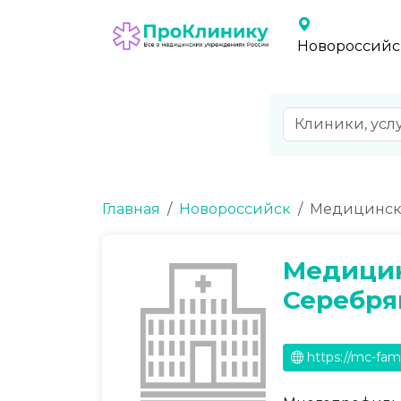
Новороссийс
Главная
Новороссийск
Медицински
Медицин
Серебря
https://mc-famil