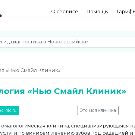
О сервисе
Помощь
Тариф
к
ия «Нью Смайл Клиник»
логия «Нью Смайл Клиник»
clinic.ru
Это моя клиника
томатологическая клиника, специализирующаяся на
 услуги по винирам, лечению зубов под седацией и