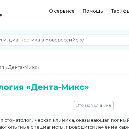
О сервисе
Помощь
Тариф
к
ия «Дента-Микс»
логия «Дента-Микс»
Это моя клиника
я стоматологическая клиника, оказывающая полный 
ют опытные специалисты, проводится лечение карие