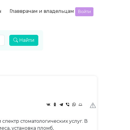
ы
Главврачам и владельцам
Войти
Найти
спектр стоматологических услуг. В
са, установка пломб,