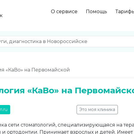
О сервисе
Помощь
Тариф
к
ия «КаВо» на Первомайской
логия «КаВо» на Первомайск
m.ru
Это моя клиника
ка сети стоматологий, специализирующаяся на тера
 и ортодонтии. Принимает взрослых и детей. Имеет