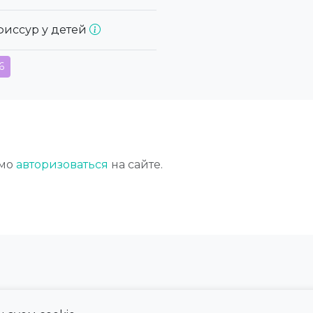
фиссур у детей
6
имо
авторизоваться
на сайте.