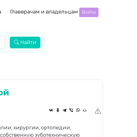
ы
Главврачам и владельцам
Войти
Найти
ой
пии, хирургии, ортопедии,
 собственную зуботехническую