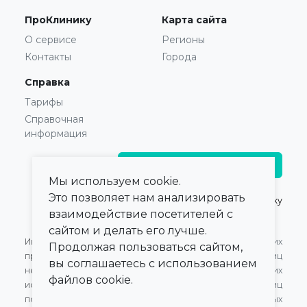
ПроКлинику
Карта сайта
О сервисе
Регионы
Контакты
Города
Справка
Тарифы
Справочная
информация
Главврачам и владельцам
Мы используем cookie.
Это позволяет нам анализировать
© 2021 — 2026,
ПроКлинику
взаимодействие посетителей с
сайтом и делать его лучше.
Информация,
Оферта для Юридических
Продолжая пользоваться сайтом,
представленная на сайте,
лиц
вы соглашаетесь с использованием
не может быть
Оферта для Физических
файлов cookie.
использована для
лиц
постановки диагноза,
Обработка персональных