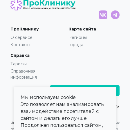
ПроКлинику
Карта сайта
О сервисе
Регионы
Контакты
Города
Справка
Тарифы
Справочная
информация
Главврачам и владельцам
Мы используем cookie.
Это позволяет нам анализировать
© 2021 — 2026,
ПроКлинику
взаимодействие посетителей с
сайтом и делать его лучше.
Информация,
Оферта для Юридических
Продолжая пользоваться сайтом,
представленная на сайте,
лиц