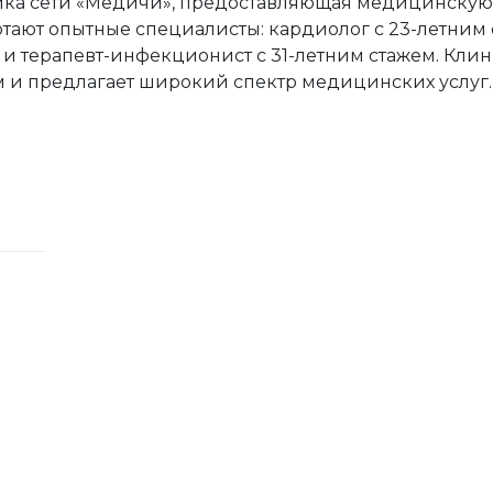
ика сети «Медичи», предоставляющая медицинскую п
тают опытные специалисты: кардиолог с 23-летним с
 и терапевт-инфекционист с 31-летним стажем. Кл
 и предлагает широкий спектр медицинских услуг.