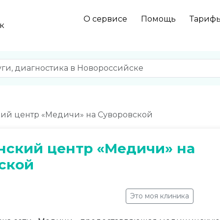
О сервисе
Помощь
Тариф
к
й центр «Медичи» на Суворовской
ский центр «Медичи» на
ской
Это моя клиника