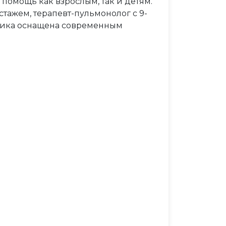
омощь как взрослым, так и детям.
тажем, терапевт-пульмонолог с 9-
иника оснащена современным