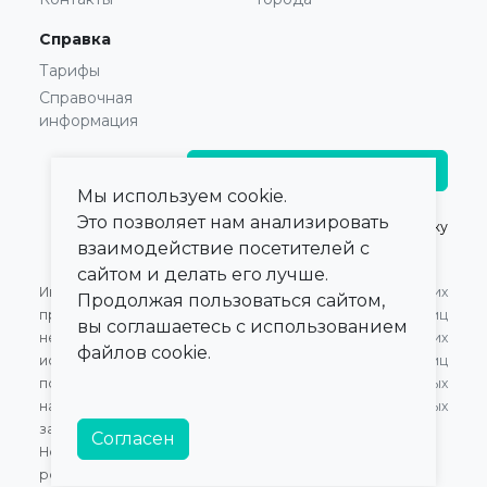
Справка
Тарифы
Справочная
информация
Главврачам и владельцам
Мы используем cookie.
Это позволяет нам анализировать
© 2021 — 2026,
ПроКлинику
взаимодействие посетителей с
сайтом и делать его лучше.
Информация,
Оферта для Юридических
Продолжая пользоваться сайтом,
представленная на сайте,
лиц
вы соглашаетесь с использованием
не может быть
Оферта для Физических
файлов cookie.
использована для
лиц
постановки диагноза,
Обработка персональных
назначения лечения и не
данных
заменяет прием врача.
Согласен
Номер в Едином Реестре
российского ПО:
20472