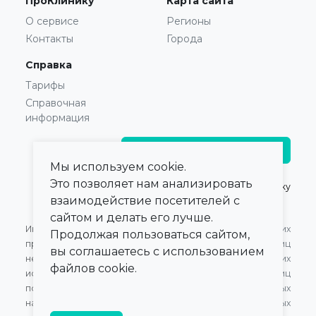
ПроКлинику
Карта сайта
О сервисе
Регионы
Контакты
Города
Справка
Тарифы
Справочная
информация
Главврачам и владельцам
Мы используем cookie.
Это позволяет нам анализировать
© 2021 — 2026,
ПроКлинику
взаимодействие посетителей с
сайтом и делать его лучше.
Информация,
Оферта для Юридических
Продолжая пользоваться сайтом,
представленная на сайте,
лиц
вы соглашаетесь с использованием
не может быть
Оферта для Физических
файлов cookie.
использована для
лиц
постановки диагноза,
Обработка персональных
назначения лечения и не
данных