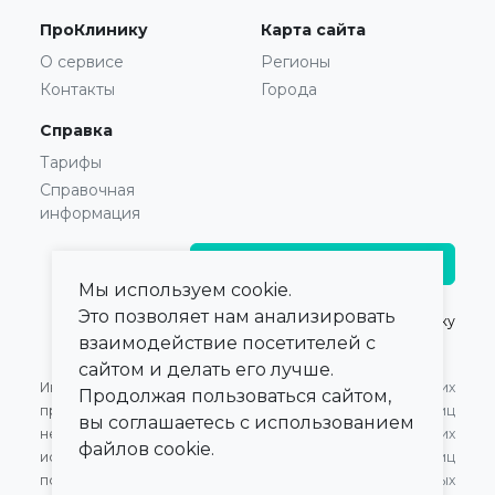
ПроКлинику
Карта сайта
О сервисе
Регионы
Контакты
Города
Справка
Тарифы
Справочная
информация
Главврачам и владельцам
Мы используем cookie.
Это позволяет нам анализировать
© 2021 — 2026,
ПроКлинику
взаимодействие посетителей с
сайтом и делать его лучше.
Информация,
Оферта для Юридических
Продолжая пользоваться сайтом,
представленная на сайте,
лиц
вы соглашаетесь с использованием
не может быть
Оферта для Физических
файлов cookie.
использована для
лиц
постановки диагноза,
Обработка персональных