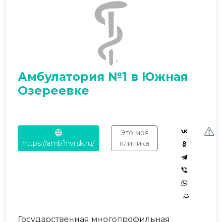
Амбулатория №1 в Южная
Озереевке
Это моя
https://amb1nvrsk.ru/
клиника
Государственная многопрофильная