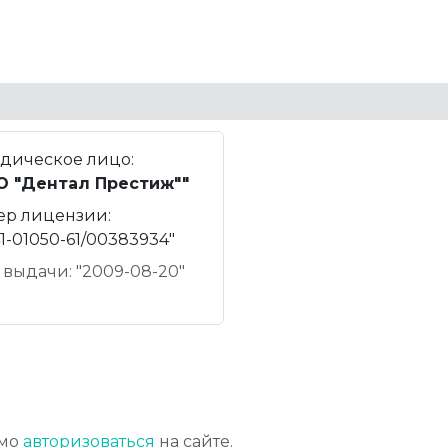
дическое лицо:
О "Дентал Престиж""
ер лицензии:
1-01050-61/00383934"
 выдачи: "2009-08-20"
имо
авторизоваться
на сайте.