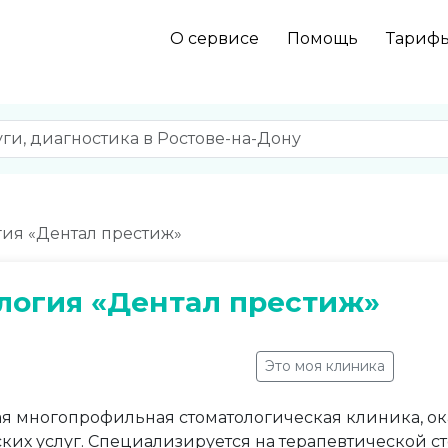
О сервисе
Помощь
Тариф
гия «Дентал престиж»
логия «Дентал престиж»
Это моя клиника
ая многопрофильная стоматологическая клиника, о
ких услуг. Специализируется на терапевтической с