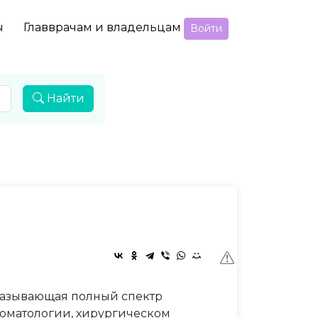
ы
Главврачам и владельцам
Войти
Найти
казывающая полный спектр
томатологии, хирургическом