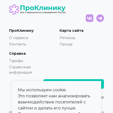
ПроКлинику
Карта сайта
О сервисе
Регионы
Контакты
Города
Справка
Тарифы
Справочная
информация
Главврачам и владельцам
Мы используем cookie.
Это позволяет нам анализировать
© 2021 — 2026,
ПроКлинику
взаимодействие посетителей с
сайтом и делать его лучше.
Информация,
Оферта для Юридических