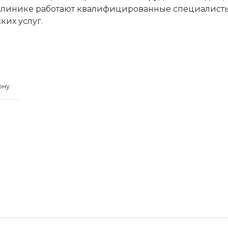
В клинике работают квалифицированные специалист
ких услуг.
ону