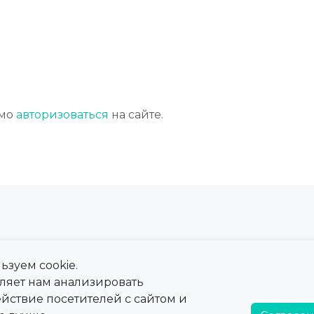
имо
авторизоваться
на сайте.
ьзуем cookie.
 сайта
Справка
оляет нам анализировать
ны
Тарифы
йствие посетителей с сайтом и
а
Справочная информация