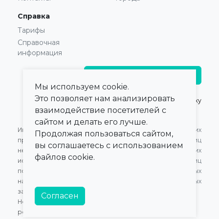
Справка
Тарифы
Справочная
информация
Главврачам и владельцам
Мы используем cookie.
Это позволяет нам анализировать
© 2021 — 2026,
ПроКлинику
взаимодействие посетителей с
сайтом и делать его лучше.
Информация,
Оферта для Юридических
Продолжая пользоваться сайтом,
представленная на сайте,
лиц
вы соглашаетесь с использованием
не может быть
Оферта для Физических
файлов cookie.
использована для
лиц
постановки диагноза,
Обработка персональных
назначения лечения и не
данных
заменяет прием врача.
Согласен
Номер в Едином Реестре
российского ПО:
20472