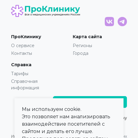
ПроКлинику
Карта сайта
О сервисе
Регионы
Контакты
Города
Справка
Тарифы
Справочная
информация
Главврачам и владельцам
Мы используем cookie.
Это позволяет нам анализировать
© 2021 — 2026,
ПроКлинику
взаимодействие посетителей с
сайтом и делать его лучше.
Информация,
Оферта для Юридических