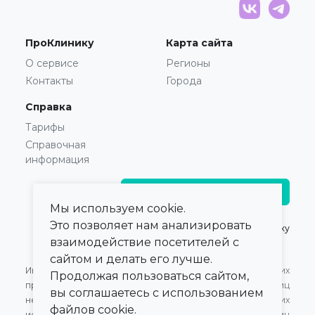
ПроКлинику
Карта сайта
О сервисе
Регионы
Контакты
Города
Справка
Тарифы
Справочная
информация
Главврачам и владельцам
Мы используем cookie.
Это позволяет нам анализировать
© 2021 — 2026,
ПроКлинику
взаимодействие посетителей с
сайтом и делать его лучше.
Информация,
Оферта для Юридических
Продолжая пользоваться сайтом,
представленная на сайте,
лиц
вы соглашаетесь с использованием
не может быть
Оферта для Физических
файлов cookie.
использована для
лиц