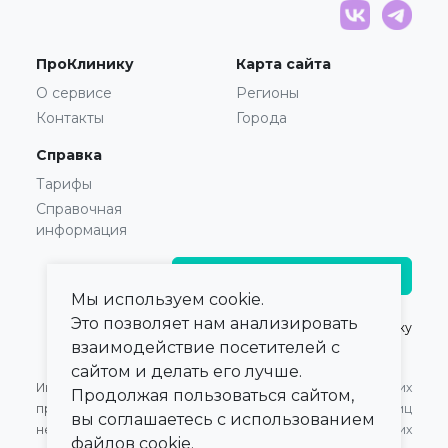
ПроКлинику
Карта сайта
О сервисе
Регионы
Контакты
Города
Справка
Тарифы
Справочная
информация
Главврачам и владельцам
Мы используем cookie.
Это позволяет нам анализировать
© 2021 — 2026,
ПроКлинику
взаимодействие посетителей с
сайтом и делать его лучше.
Информация,
Оферта для Юридических
Продолжая пользоваться сайтом,
представленная на сайте,
лиц
вы соглашаетесь с использованием
не может быть
Оферта для Физических
файлов cookie.