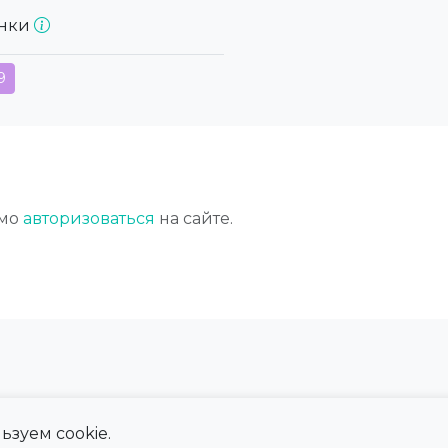
онки
9
имо
авторизоваться
на сайте.
ьзуем cookie.
 сайта
Справка