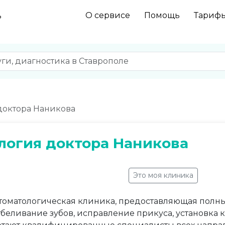
О сервисе
Помощь
Тариф
ь
доктора Наникова
логия доктора Наникова
Это моя клиника
томатологическая клиника, предоставляющая полный
тбеливание зубов, исправление прикуса, установка 