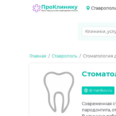
Ставропол
Главная
Ставрополь
Стоматология 
Стомато
dr-nanikov.ru
Современная с
пародонтита, о