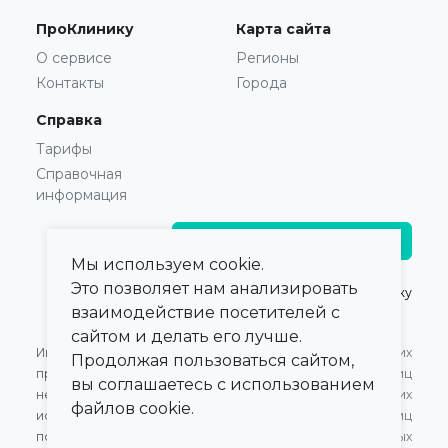
ПроКлинику
Карта сайта
О сервисе
Регионы
Контакты
Города
Справка
Тарифы
Справочная
информация
Главврачам и владельцам
Мы используем cookie.
Это позволяет нам анализировать
© 2021 — 2026,
ПроКлинику
взаимодействие посетителей с
сайтом и делать его лучше.
Информация,
Оферта для Юридических
Продолжая пользоваться сайтом,
представленная на сайте,
лиц
вы соглашаетесь с использованием
не может быть
Оферта для Физических
файлов cookie.
использована для
лиц
постановки диагноза,
Обработка персональных