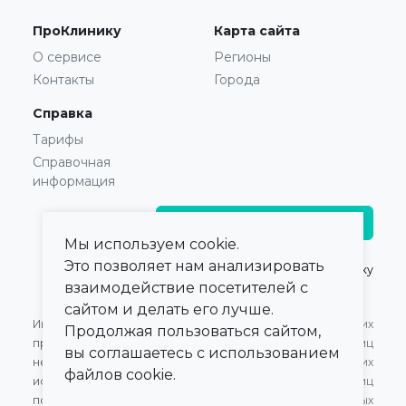
ПроКлинику
Карта сайта
О сервисе
Регионы
Контакты
Города
Справка
Тарифы
Справочная
информация
Главврачам и владельцам
Мы используем cookie.
Это позволяет нам анализировать
© 2021 — 2026,
ПроКлинику
взаимодействие посетителей с
сайтом и делать его лучше.
Информация,
Оферта для Юридических
Продолжая пользоваться сайтом,
представленная на сайте,
лиц
вы соглашаетесь с использованием
не может быть
Оферта для Физических
файлов cookie.
использована для
лиц
постановки диагноза,
Обработка персональных