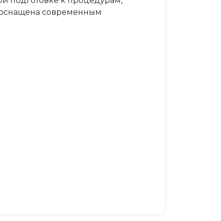
й подготовке к процедурам,
а оснащена современным