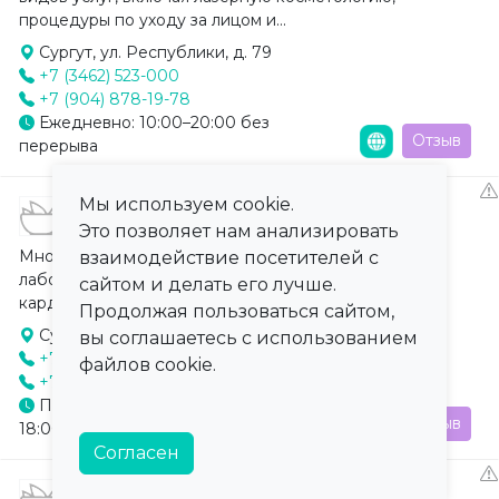
процедуры по уходу за лицом и...
Сургут, ул. Республики, д. 79
+7 (3462) 523-000
+7 (904) 878-19-78
Ежедневно: 10:00–20:00 без
Отзыв
перерыва
Мы используем cookie.
Клиника «Молекула»
Это позволяет нам анализировать
Многопрофильная клиника, специализирующаяся на
взаимодействие посетителей с
лабораторной диагностике, эндокринологии,
сайтом и делать его лучше.
кардиологии и гастроэнтерологии...
Продолжая пользоваться сайтом,
Сургут, ул. Университетская, д. 11
вы соглашаетесь с использованием
+7 (3462) 55-00-11
файлов cookie.
+7 (3462) 55-00-22
Пн-Пт: 08:00-20:00, Сб: 09:00-
Отзыв
18:00
Согласен
Косметологическая клиника