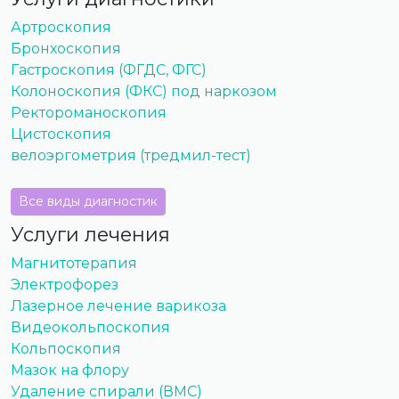
Артроскопия
Бронхоскопия
Гастроскопия (ФГДС, ФГС)
Колоноскопия (ФКС) под наркозом
Ректороманоскопия
Цистоскопия
велоэргометрия (тредмил-тест)
Все виды диагностик
Услуги лечения
Магнитотерапия
Электрофорез
Лазерное лечение варикоза
Видеокольпоскопия
Кольпоскопия
Мазок на флору
Удаление спирали (ВМС)