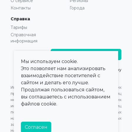
О сервисе
Регионы
Контакты
Города
Справка
Тарифы
Справочная
информация
Главврачам и владельцам
Мы используем cookie.
Это позволяет нам анализировать
© 2021 — 2026,
ПроКлинику
взаимодействие посетителей с
сайтом и делать его лучше.
Информация,
Оферта для Юридических
Продолжая пользоваться сайтом,
представленная на сайте,
лиц
вы соглашаетесь с использованием
не может быть
Оферта для Физических
файлов cookie.
использована для
лиц
постановки диагноза,
Обработка персональных
назначения лечения и не
данных
заменяет прием врача.
Согласен
Номер в Едином Реестре