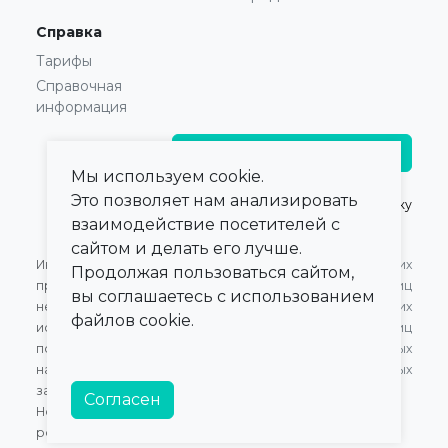
Справка
Тарифы
Справочная
информация
Главврачам и владельцам
Мы используем cookie.
Это позволяет нам анализировать
© 2021 — 2026,
ПроКлинику
взаимодействие посетителей с
сайтом и делать его лучше.
Информация,
Оферта для Юридических
Продолжая пользоваться сайтом,
представленная на сайте,
лиц
вы соглашаетесь с использованием
не может быть
Оферта для Физических
файлов cookie.
использована для
лиц
постановки диагноза,
Обработка персональных
назначения лечения и не
данных
заменяет прием врача.
Согласен
Номер в Едином Реестре
российского ПО:
20472