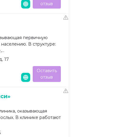
отзыв
азывающая первичную
населению. В структуре:
..
. 17
Оставить
отзыв
си»
линика, оказывающая
ослых. В клинике работают
Б