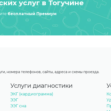
ких услуг в Тогучине
чите
бесплатный Премиум
уги, номера телефонов, сайты, адреса и схемы проезда.
Услуги диагностики
У
ЭКГ (кардиограмма)
К
ЭЭГ
У
ЭЭГ сна
П