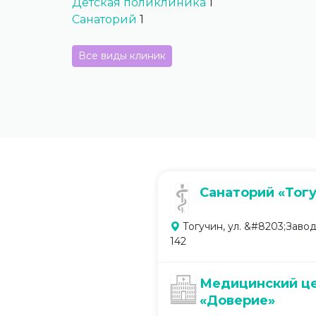
Детская поликлиника
1
Санаторий
1
Все виды клиник
Санаторий «Тог
Тогучин, ул. &#8203;Завод
142
Медицинский ц
«Доверие»