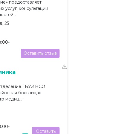
ие» предоставляет
х услуг: консультации
остей...
д. 25
:00-
Оставить отзыв
иника
отделение ГБУЗ НСО
районная больница»
р медиц...
:00-
Оставить