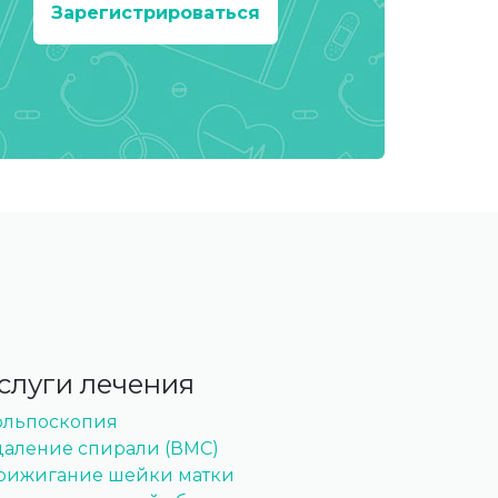
Зарегистрироваться
слуги лечения
ольпоскопия
даление спирали (ВМС)
рижигание шейки матки