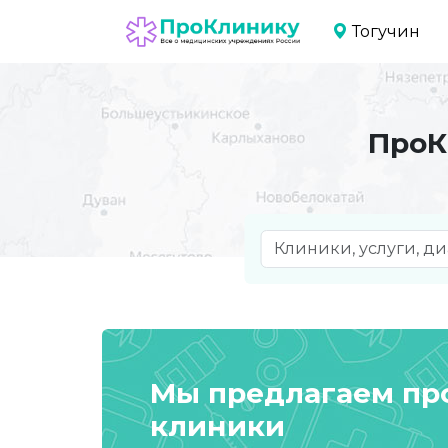
Тогучин
ПроК
Мы предлагаем п
клиники