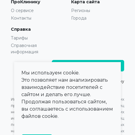
ПроКлинику
Карта сайта
О сервисе
Регионы
Контакты
Города
Справка
Тарифы
Справочная
информация
Главврачам и владельцам
Мы используем cookie.
Это позволяет нам анализировать
© 2021 — 2026,
ПроКлинику
взаимодействие посетителей с
сайтом и делать его лучше.
Информация,
Оферта для Юридических
Продолжая пользоваться сайтом,
представленная на сайте,
лиц
вы соглашаетесь с использованием
не может быть
Оферта для Физических
файлов cookie.
использована для
лиц
постановки диагноза,
Обработка персональных
назначения лечения и не
данных