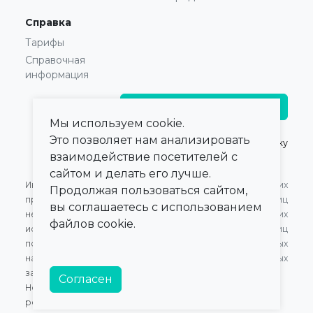
Справка
Тарифы
Справочная
информация
Главврачам и владельцам
Мы используем cookie.
Это позволяет нам анализировать
© 2021 — 2026,
ПроКлинику
взаимодействие посетителей с
сайтом и делать его лучше.
Информация,
Оферта для Юридических
Продолжая пользоваться сайтом,
представленная на сайте,
лиц
вы соглашаетесь с использованием
не может быть
Оферта для Физических
файлов cookie.
использована для
лиц
постановки диагноза,
Обработка персональных
назначения лечения и не
данных
заменяет прием врача.
Согласен
Номер в Едином Реестре
российского ПО:
20472