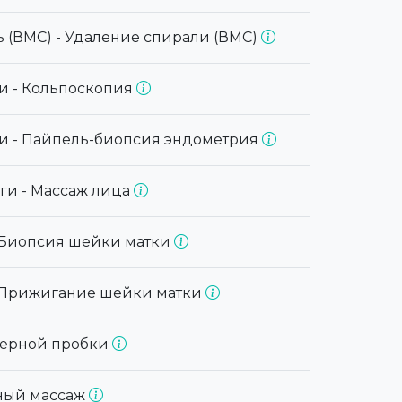
 (ВМС) - Удаление спирали (ВМС)
и - Кольпоскопия
ги - Пайпель-биопсия эндометрия
ги - Массаж лица
 Биопсия шейки матки
 Прижигание шейки матки
серной пробки
ный массаж