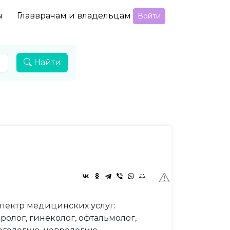
ы
Главврачам и владельцам
Войти
Найти
ектр медицинских услуг:
ролог, гинеколог, офтальмолог,