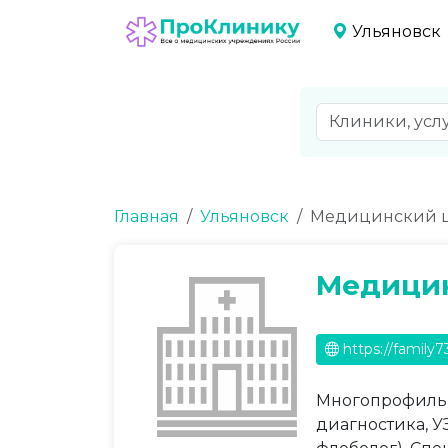
Ульяновск
Главная
Ульяновск
Медицинский ц
Медицин
https://family7
Многопрофильн
диагностика, У