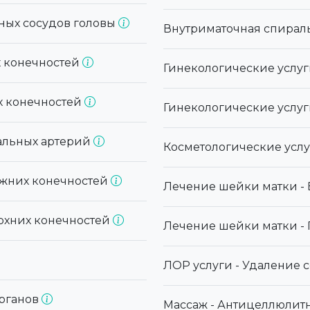
ных сосудов головы
Внутриматочная спираль
х конечностей
Гинекологические услуг
х конечностей
Гинекологические услу
альных артерий
Косметологические услу
ижних конечностей
Лечение шейки матки -
рхних конечностей
Лечение шейки матки -
ЛОР услуги - Удаление 
органов
Массаж - Антицеллюлит