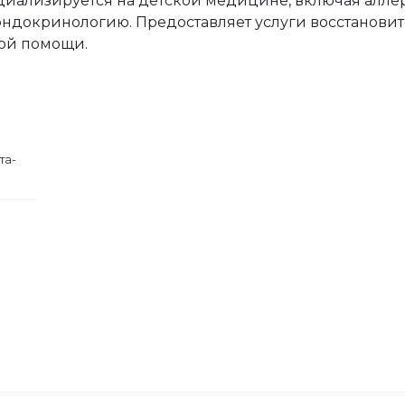
циализируется на детской медицине, включая алле
эндокринологию. Предоставляет услуги восстанови
ой помощи.
та-