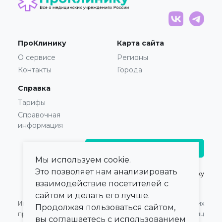
ПроКлинику
Карта сайта
О сервисе
Регионы
Контакты
Города
Справка
Тарифы
Справочная
информация
Главврачам и владельцам
Мы используем cookie.
Это позволяет нам анализировать
© 2021 — 2026,
ПроКлинику
взаимодействие посетителей с
сайтом и делать его лучше.
Информация,
Оферта для Юридических
Продолжая пользоваться сайтом,
представленная на сайте,
лиц
вы соглашаетесь с использованием