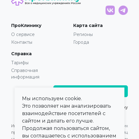
ПроКлинику
Карта сайта
О сервисе
Регионы
Контакты
Города
Справка
Тарифы
Справочная
информация
Главврачам и владельцам
Мы используем cookie.
Это позволяет нам анализировать
© 2021 — 2026,
ПроКлинику
взаимодействие посетителей с
сайтом и делать его лучше.
Информация,
Оферта для Юридических
Продолжая пользоваться сайтом,
представленная на сайте,
лиц
вы соглашаетесь с использованием
не может быть
Оферта для Физических