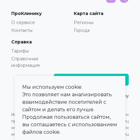
ПроКлинику
Карта сайта
О сервисе
Регионы
Контакты
Города
Справка
Тарифы
Справочная
информация
Главврачам и владельцам
Мы используем cookie.
Это позволяет нам анализировать
© 2021 — 2026,
ПроКлинику
взаимодействие посетителей с
сайтом и делать его лучше.
Информация,
Оферта для Юридических
Продолжая пользоваться сайтом,
представленная на сайте,
лиц
вы соглашаетесь с использованием
не может быть
Оферта для Физических
файлов cookie.
использована для
лиц