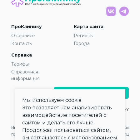
ПроКлинику
Карта сайта
О сервисе
Регионы
Контакты
Города
Справка
Тарифы
Справочная
информация
Главврачам и владельцам
Мы используем cookie.
Это позволяет нам анализировать
© 2021 — 2026,
ПроКлинику
взаимодействие посетителей с
сайтом и делать его лучше.
Информация,
Оферта для Юридических
Продолжая пользоваться сайтом,
представленная на сайте,
лиц
вы соглашаетесь с использованием