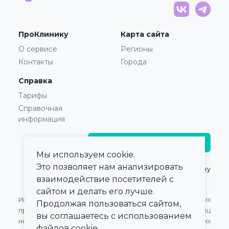
ПроКлинику
Карта сайта
О сервисе
Регионы
Контакты
Города
Справка
Тарифы
Справочная
информация
Главврачам и владельцам
Мы используем cookie.
Это позволяет нам анализировать
© 2021 — 2026,
ПроКлинику
взаимодействие посетителей с
сайтом и делать его лучше.
Информация,
Оферта для Юридических
Продолжая пользоваться сайтом,
представленная на сайте,
лиц
вы соглашаетесь с использованием
не может быть
Оферта для Физических
файлов cookie.