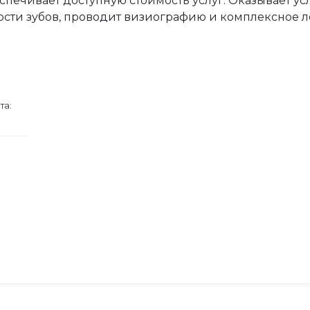
спечивает доступную стоимость услуг. Оказывает ус
сти зубов, проводит визиографию и комплексное л
та: