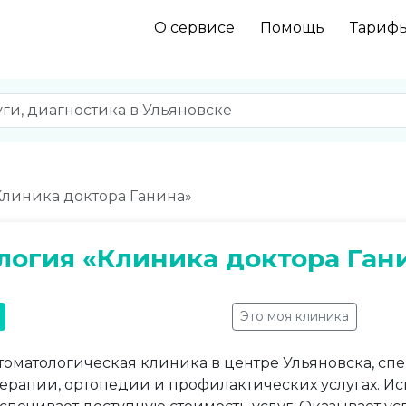
О сервисе
Помощь
Тариф
Клиника доктора Ганина»
логия «Клиника доктора Ган
Это моя клиника
томатологическая клиника в центре Ульяновска, сп
терапии, ортопедии и профилактических услугах. И