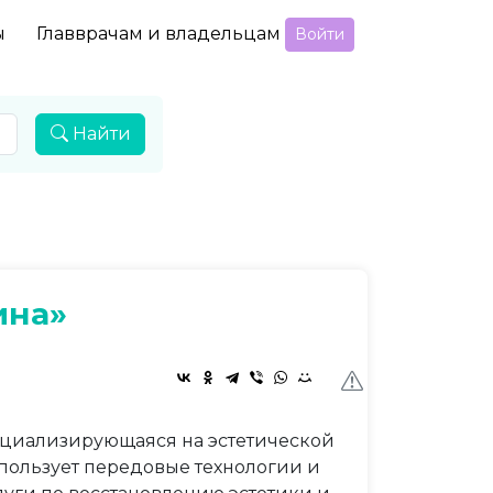
ы
Главврачам и владельцам
Войти
Найти
ина»
ециализирующаяся на эстетической
спользует передовые технологии и