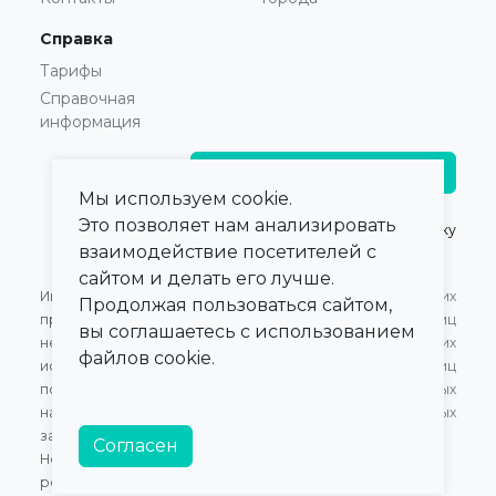
Справка
Тарифы
Справочная
информация
Главврачам и владельцам
Мы используем cookie.
Это позволяет нам анализировать
© 2021 — 2026,
ПроКлинику
взаимодействие посетителей с
сайтом и делать его лучше.
Информация,
Оферта для Юридических
Продолжая пользоваться сайтом,
представленная на сайте,
лиц
вы соглашаетесь с использованием
не может быть
Оферта для Физических
файлов cookie.
использована для
лиц
постановки диагноза,
Обработка персональных
назначения лечения и не
данных
заменяет прием врача.
Согласен
Номер в Едином Реестре
российского ПО:
20472