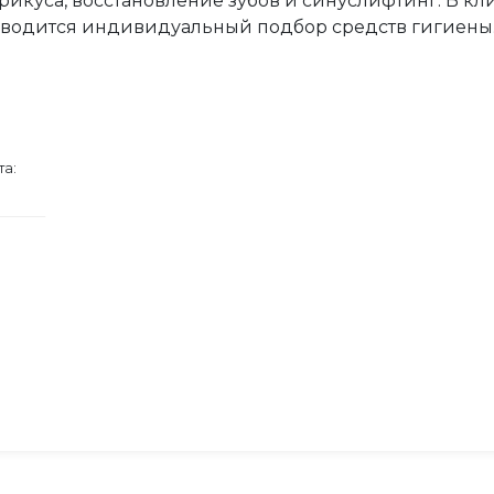
икуса, восстановление зубов и синуслифтинг. В кл
роводится индивидуальный подбор средств гигиены
та: