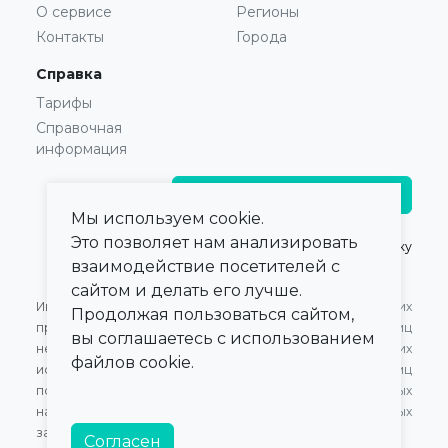
О сервисе
Регионы
Контакты
Города
Справка
Тарифы
Справочная
информация
Главврачам и владельцам
Мы используем cookie.
Это позволяет нам анализировать
© 2021 — 2026,
ПроКлинику
взаимодействие посетителей с
сайтом и делать его лучше.
Информация,
Оферта для Юридических
Продолжая пользоваться сайтом,
представленная на сайте,
лиц
вы соглашаетесь с использованием
не может быть
Оферта для Физических
файлов cookie.
использована для
лиц
постановки диагноза,
Обработка персональных
назначения лечения и не
данных
заменяет прием врача.
Согласен