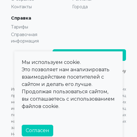
Контакты
Города
Справка
Тарифы
Справочная
информация
Главврачам и владельцам
Мы используем cookie.
Это позволяет нам анализировать
© 2021 — 2026,
ПроКлинику
взаимодействие посетителей с
сайтом и делать его лучше.
Информация,
Оферта для Юридических
Продолжая пользоваться сайтом,
представленная на сайте,
лиц
вы соглашаетесь с использованием
не может быть
Оферта для Физических
файлов cookie.
использована для
лиц
постановки диагноза,
Обработка персональных
назначения лечения и не
данных
заменяет прием врача.
Согласен
Номер в Едином Реестре