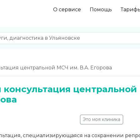
О сервисе
Помощь
Тариф
ьтация центральной МСЧ им. В.А. Егорова
 консультация центральной 
рова
Это моя клиника
льтация, специализирующаяся на сохранении репр