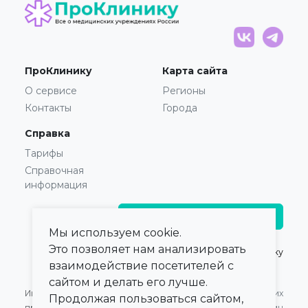
ПроКлинику
Карта сайта
О сервисе
Регионы
Контакты
Города
Справка
Тарифы
Справочная
информация
Главврачам и владельцам
Мы используем cookie.
Это позволяет нам анализировать
© 2021 — 2026,
ПроКлинику
взаимодействие посетителей с
сайтом и делать его лучше.
Информация,
Оферта для Юридических
Продолжая пользоваться сайтом,
представленная на сайте,
лиц